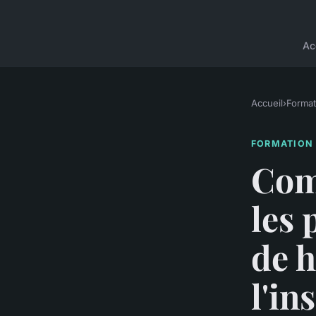
Ac
Accueil
›
Format
FORMATION
Com
les 
de 
l'in