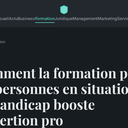
cueil
Actu
Business
Formation
Juridique
Management
Marketing
Servi
ion
ment la formation 
personnes en situati
handicap booste
sertion pro