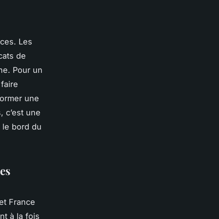
nces. Les
cats de
rne. Pour un
faire
 former une
, c’est une
 le bord du
les
et France
t à la fois