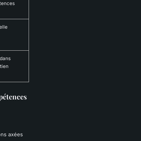
tences
elle
 dans
tien
mpétences
ions axées