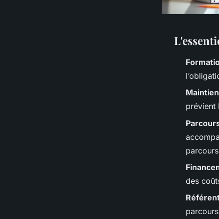
L'essent
Formatio
l’obligat
Maintien
prévient
Parcours
accompag
parcours 
Finance
des coût
Référen
parcours