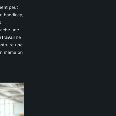
ent peut
de handicap,
s
 cache une
 travail
ne
nstruire une
bien même on