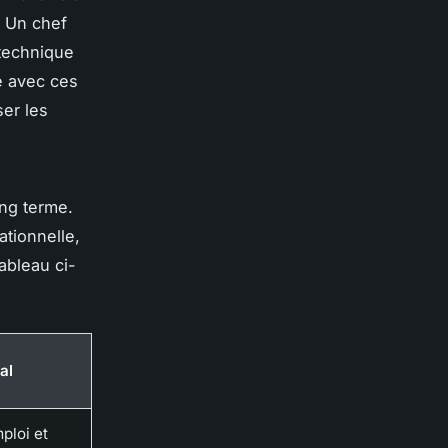
. Un chef
 technique
e avec ces
ser les
ong terme.
tionnelle,
ableau ci-
al
ploi et