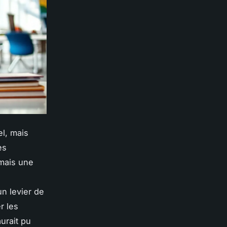
l, mais
es
 mais une
n levier de
r les
aurait pu