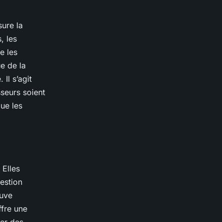
sure la
, les
e les
e de la
Il s’agit
sseurs soient
que les
 Elles
estion
ouve
ffre une