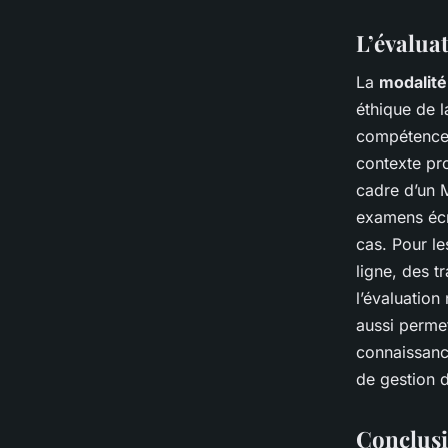
L’évalua
La
modalité
éthique de l
compétences
contexte pro
cadre d’un M
examens écr
cas. Pour le
ligne, des t
l’évaluation
aussi permet
connaissanc
de gestion 
Conclus