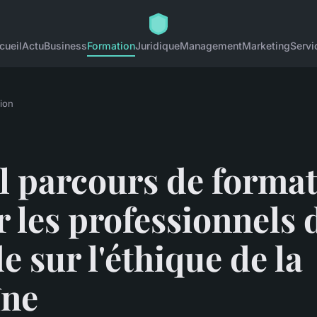
cueil
Actu
Business
Formation
Juridique
Management
Marketing
Servi
ion
l parcours de forma
 les professionnels d
 sur l'éthique de la
îne