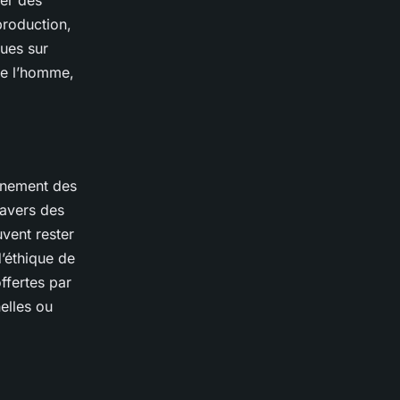
per des
roduction,
ques sur
de l’homme,
onnement des
ravers des
uvent rester
d’éthique de
ffertes par
elles ou