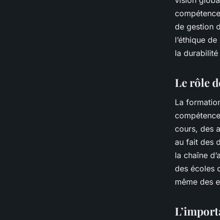
vision glob
compétences
de gestion d
l’éthique de
la durabilit
Le rôle 
La formation
compétences
cours, des a
au fait des 
la chaîne d’
des écoles 
même des en
L’import