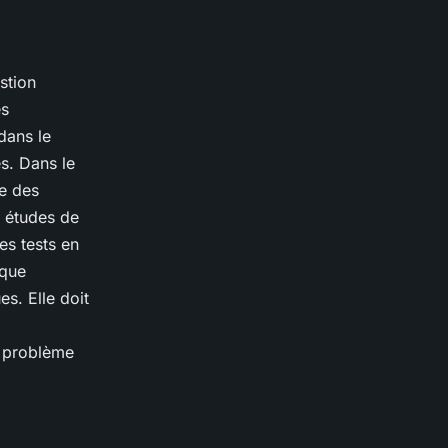
stion
es
dans le
s. Dans le
re des
s études de
es tests en
 que
es. Elle doit
n problème