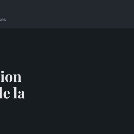
ces
tion
e la