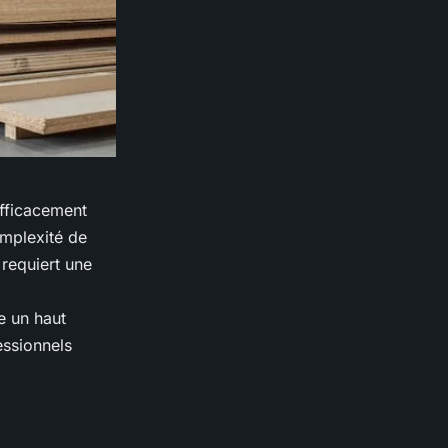
fficacement
omplexité de
requiert une
e un haut
essionnels