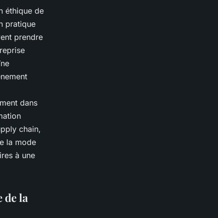
n éthique de
n pratique
vent prendre
reprise
îne
vénement
ement dans
mation
upply chain,
de la mode
ires à une
 de la