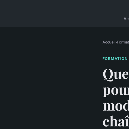
Ac
Accueil
›
Format
FORMATION
Que
pour
mode
cha