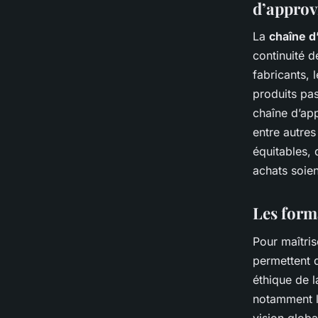
d’appro
La
chaîne d
continuité d
fabricants, l
produits pa
chaîne d’app
entre autres
équitables, 
achats soien
Les form
Pour maîtris
permettent 
éthique de 
notamment 