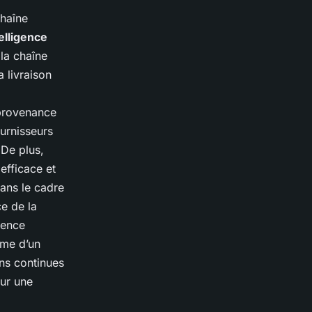
chaîne
elligence
 la chaîne
 livraison
 provenance
ournisseurs
 De plus,
efficace et
Dans le cadre
e de la
gence
mme d’un
ns continues
our une