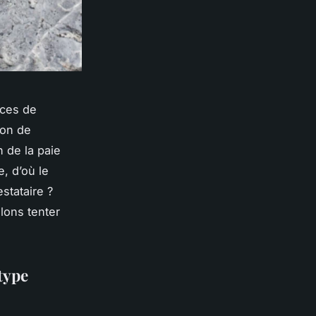
nces de
ion de
n de la paie
, d’où le
stataire ?
lons tenter
type