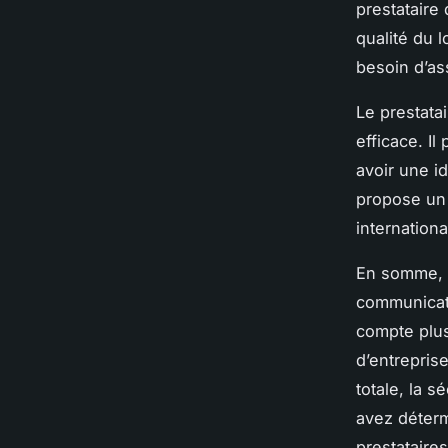
prestataire 
qualité du 
besoin d’as
Le prestata
efficace. Il
avoir une id
propose un 
internation
En somme, l
communicati
compte plus
d’entreprise
totale, la s
avez déter
prestataire