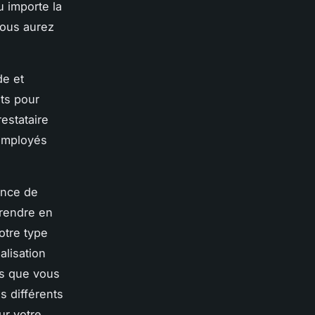
u importe la
vous aurez
de et
nts pour
restataire
 employés
ence de
prendre en
otre type
alisation
ois que vous
 différents
ur votre