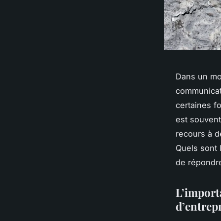
Dans un mon
communicati
certaines fo
est souvent
recours à d
Quels sont 
de répondre
L’importa
d’entrep