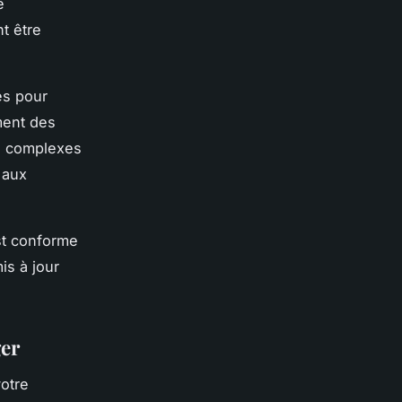
e
t être
es pour
ment des
se complexes
 aux
est conforme
is à jour
ger
votre