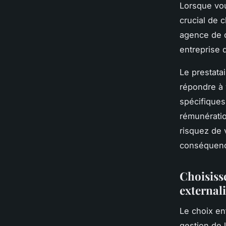
Lorsque vous
crucial de 
agence de c
entreprise 
Le prestatai
répondre à 
spécifiques
rémunératio
risquez de 
conséquence
Choisisse
externali
Le choix ent
gestion de 