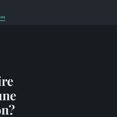
ces
ire
une
on?