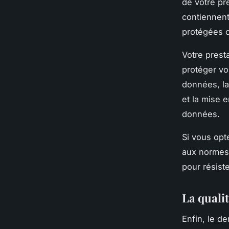
de votre pr
contiennent
protégées c
Votre prest
protéger vo
données, la
et la mise 
données.
Si vous opt
aux normes 
pour résist
La qualit
Enfin, le de