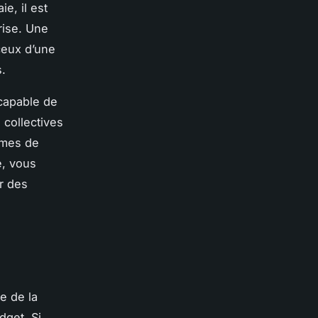
e, il est
rise. Une
ceux d’une
s.
 capable de
 collectives
ormes de
e, vous
r des
le de la
dget. Si