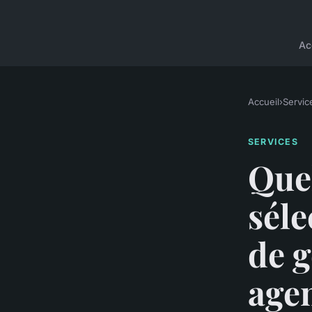
Ac
Accueil
›
Servic
SERVICES
Quel
séle
de g
age