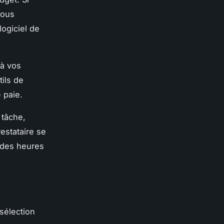
vous
logiciel de
 à vos
tils de
 paie.
 tâche,
estataire se
e des heures
 sélection