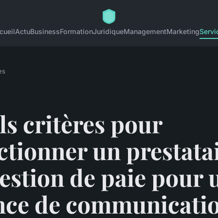
cueil
Actu
Business
Formation
Juridique
Management
Marketing
Servi
es
s critères pour
ctionner un prestata
estion de paie pour 
nce de communicati