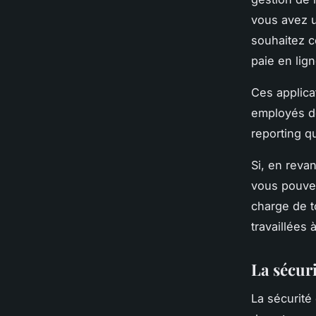
vous avez 
souhaitez co
paie en lig
Ces applica
employés de
reporting q
Si, en reva
vous pouvez
charge de to
travaillées 
La sécur
La sécurité