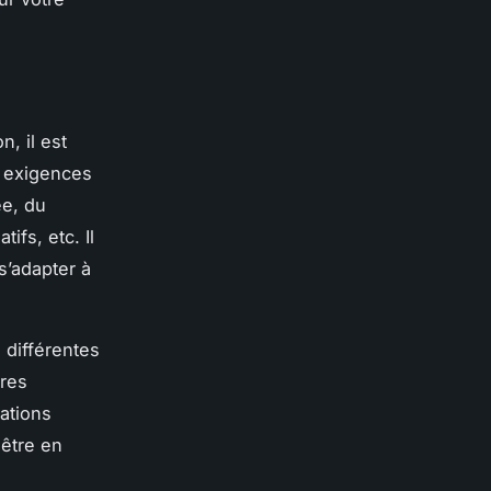
, il est
s exigences
ée, du
fs, etc. Il
s’adapter à
 différentes
ures
rations
 être en